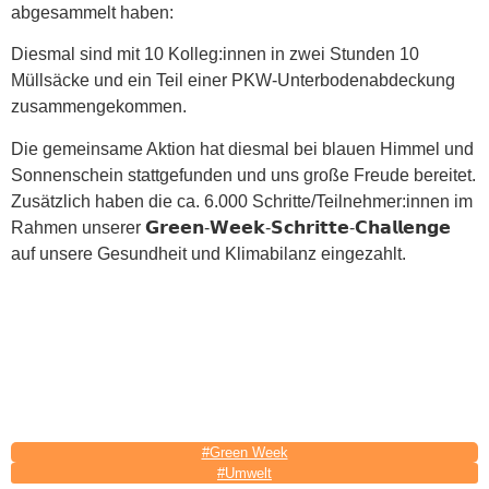
abgesammelt haben:
Diesmal sind mit 10 Kolleg:innen in zwei Stunden 10
Müllsäcke und ein Teil einer PKW-Unterbodenabdeckung
zusammengekommen.
Die gemeinsame Aktion hat diesmal bei blauen Himmel und
Sonnenschein stattgefunden und uns große Freude bereitet.
Zusätzlich haben die ca. 6.000 Schritte/Teilnehmer:innen im
Rahmen unserer 𝗚𝗿𝗲𝗲𝗻-𝗪𝗲𝗲𝗸-𝗦𝗰𝗵𝗿𝗶𝘁𝘁𝗲-𝗖𝗵𝗮𝗹𝗹𝗲𝗻𝗴𝗲
auf unsere Gesundheit und Klimabilanz eingezahlt.
#Green Week
#Umwelt