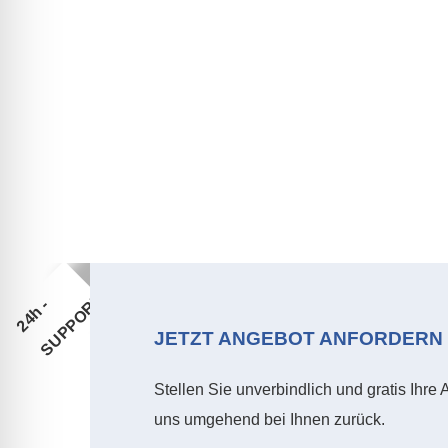
T
2
4
h
-
S
U
P
P
O
R
JETZT ANGEBOT ANFORDERN
Stellen Sie unverbindlich und gratis Ihre
uns umgehend bei Ihnen zurück.