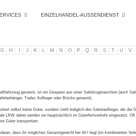
SERVICES
EINZELHANDEL-AUSSENDIENST
G
H
I
J
K
L
M
N
O
P
Q
R
S
T
U
V
lkraftfahrzeug genannt, ist ein Gespann aus einer Sattelzugmaschine (auch Sa
ttelanhänger, Trailer, Auflieger oder Brücke genannt).
iert selbst keine Güter, sondern zieht lediglich den Sattelauflieger, der die G
ale LKW, daher werden sie hauptsächlich im Güterfernverkehr eingesetzt. Oft
e Güter transportiert.
 daran, dass ihr mögliches Gesamtgewicht bei 44 t liegt (im kombinierten Ver