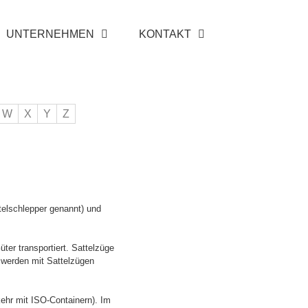
UNTERNEHMEN
KONTAKT
W
X
Y
Z
ttelschlepper genannt) und
üter transportiert. Sattelzüge
 werden mit Sattelzügen
kehr mit ISO-Containern). Im