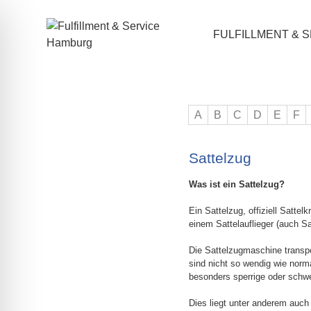
FULFILLMENT & 
A
B
C
D
E
F
Sattelzug
Was ist ein Sattelzug?
Ein Sattelzug, offiziell Satte
einem Sattelauflieger (auch Sa
Die Sattelzugmaschine transport
sind nicht so wendig wie norm
besonders sperrige oder schwer
Dies liegt unter anderem auch